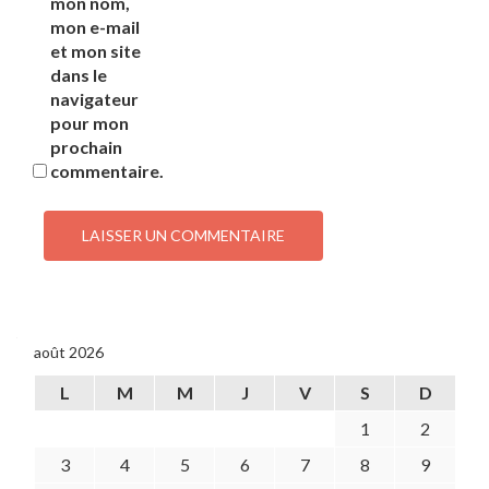
mon nom,
mon e-mail
et mon site
dans le
navigateur
pour mon
prochain
commentaire.
août 2026
L
M
M
J
V
S
D
1
2
3
4
5
6
7
8
9