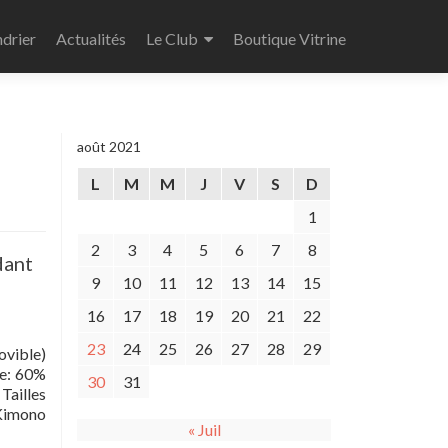
drier
Actualités
Le Club
Boutique Vitrine
août 2021
L
M
M
J
V
S
D
1
2
3
4
5
6
7
8
dant
9
10
11
12
13
14
15
16
17
18
19
20
21
22
23
24
25
26
27
28
29
ovible)
te: 60%
30
31
Tailles
Kimono
« Juil