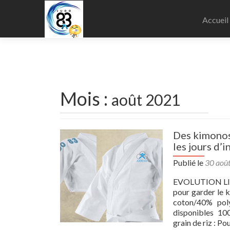
Aller
au
Accueil
contenu
principa
Mois :
août 2021
Navigation
Des kimonos
les jours d’i
des
Publié le
30 aoû
articles
EVOLUTION LISSE
pour garder le k
coton/40% poly
disponibles 1
grain de riz : P