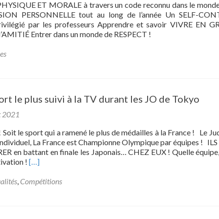
PHYSIQUE ET MORALE à travers un code reconnu dans le monde
LE
ION PERSONNELLE tout au long de l’année Un SELF-CO
CHEMIN
rivilégié par les professeurs Apprendre et savoir VIVRE EN
DU
 d’AMITIÉ Entrer dans un monde de RESPECT !
HAUT
NIVEAU
es
t le plus suivi à la TV durant les JO de Tokyo
t 2021
it le sport qui a ramené le plus de médailles à la France ! Le Jud
 individuel, La France est Championne Olympique par équipes ! I
 en battant en finale les Japonais… CHEZ EUX ! Quelle équipe,
Read
tivation !
[…]
more
about
alités
,
Compétitions
LE
JUDO
Sport