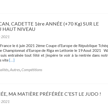
more
about
Des
kimonos
Adidas
AN, CADETTE 1ère ANNÉE (+70 Kg) SUR LE
aux
 HAUT NIVEAU
couleurs
du
t 2021
club
seront
rance le 6 juin 2021 2ème Coupe d’Europe de République Tchèq
en
ème Championnat d’Europe de Riga en Lettonie le 19 Aout 202
vente
uis entraînée tout l’été et j’espère te voir à la rentrée dans not
pendant
Read
s vite
[…]
les
more
jours
about
alités
,
Autres
,
Compétitions
d’inscription
CELIA
CANCAN,
CADETTE
1ère
E, MA MATIÈRE PRÉFÉRÉE C’EST LE JUDO !
ANNÉE
(+70
t 2021
Kg)
SUR