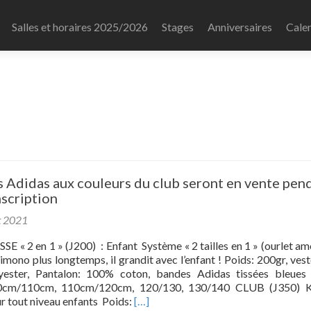
Salles et horaires 2025/2026
Stages
Anniversaires
Calen
l
 Adidas aux couleurs du club seront en vente pen
nscription
t 2021
 « 2 en 1 » (J200) : Enfant Système « 2 tailles en 1 » (ourlet am
imono plus longtemps, il grandit avec l’enfant ! Poids: 200gr, ves
ester, Pantalon: 100% coton, bandes Adidas tissées bleues 
00cm/110cm, 110cm/120cm, 120/130, 130/140 CLUB (J350) 
Read
our tout niveau enfants Poids:
[…]