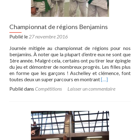
Championnat de régions Benjamins
Publié le
27 novembre 2016
Journée mitigée au championnat de régions pour nos
benjamins. À noter que la plupart d’entre eux ne sont que
1ère année. Malgré cela, certains ont pu tirer leur épingle
du jeu et démontrer de nombreux progrès. Les filles plus
en forme que les garçons ! Aschelley et clémence, font
Read
toutes deux un super parcours en montrant
[…]
more
Publié dans
Compétitions
Laisser un commentaire
about
Championnat
de
régions
Benjamins