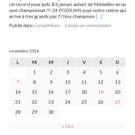
Un record pour judo 83, jamais autant de Médailles en un
seul championnat !!! 24 PODIUMS pour notre relève qui
Read
arrive à très grands pas !!! Nos champions
[…]
more
Publié dans
Compétitions
Laisser un commentaire
about
Championnat
du
Var
novembre 2016
Benjamins
L
M
M
J
V
S
D
1
2
3
4
5
6
7
8
9
10
11
12
13
14
15
16
17
18
19
20
21
22
23
24
25
26
27
28
29
30
« Oct