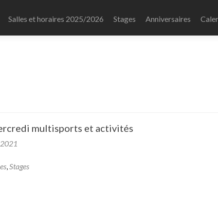
Salles et horaires 2025/2026
Stages
Anniversaires
Calen
l
rcredi multisports et activités
 2021
es
,
Stages