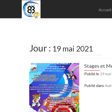
Aller
au
Accueil
contenu
principa
Jour :
19 mai 2021
Stages et Me
Publié le
19 mai
Publié dans
Autr