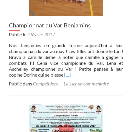
Championnat du Var Benjamins
Publié le
4 février 2017
Nos benjamins en grande forme aujourd’hui à leur
championnat du var au muy ! Les filles ont donné le ton !
Bravo à camille 3eme, à noter que camille a gagné 5
combats !!! Celia vice championne du Var. Lena et
Aschelley championne du Var ! Petite pensée à leur
Read
copine Dorine qui se blesse
[…]
more
Publié dans
Compétitions
Laisser un commentaire
about
Championnat
du
Var
Benjamins