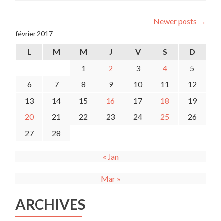
Judo
et
Newer posts
→
Multi
février 2017
activités
–
L
M
M
J
V
S
D
Vacances
de
1
2
3
4
5
Février
6
7
8
9
10
11
12
13
14
15
16
17
18
19
20
21
22
23
24
25
26
27
28
« Jan
Mar »
ARCHIVES