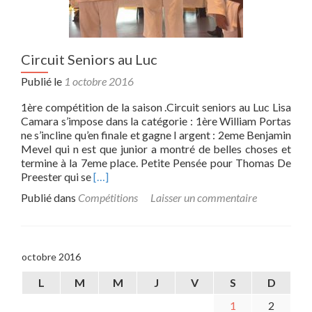
Circuit Seniors au Luc
Publié le
1 octobre 2016
1ère compétition de la saison .Circuit seniors au Luc Lisa
Camara s’impose dans la catégorie : 1ère William Portas
ne s’incline qu’en finale et gagne l argent : 2eme Benjamin
Mevel qui n est que junior a montré de belles choses et
termine à la 7eme place. Petite Pensée pour Thomas De
Read
Preester qui se
[…]
more
Publié dans
Compétitions
Laisser un commentaire
about
Circuit
Seniors
au
octobre 2016
Luc
L
M
M
J
V
S
D
1
2